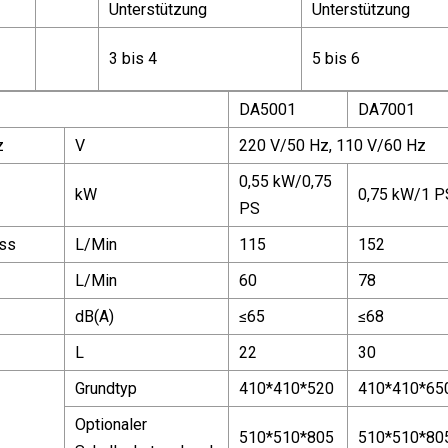
Unterstützung
Unterstützung
3 bis 4
5 bis 6
DA5001
DA7001
z
V
220 V/50 Hz, 110 V/60 Hz
0,55 kW/0,75
kW
0,75 kW/1 P
PS
uss
L/Min
115
152
L/Min
60
78
dB(A)
≤65
≤68
L
22
30
Grundtyp
410*410*520
410*410*65
Optionaler
510*510*805
510*510*80