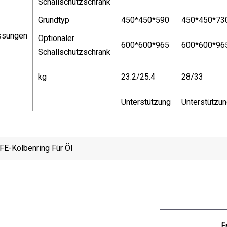
Schallschutzschrank
Grundtyp
450*450*590
450*450*73
ssungen
Optionaler
600*600*965
600*600*96
Schallschutzschrank
kg
23.2/25.4
28/33
Unterstützung
Unterstützu
FE-Kolbenring Für Öl
E