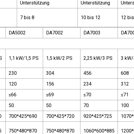
Unterstützung
Unterstützung
Unter
7 bis 8
10 bis 12
12 bis
DA5002
DA7002
DA7003
DA70
S
1,1 kW/1,5 PS
1,5 kW/2 PS
2,25 kW/3 PS
3 kW/
230
304
456
608
120
156
234
312
≤66
≤69
≤70
≤71
50
50
70
100
0
700*425*690
700*425*720
920*425*725
1070*
5
750*480*870
750*480*870
1060*600*885
1200*