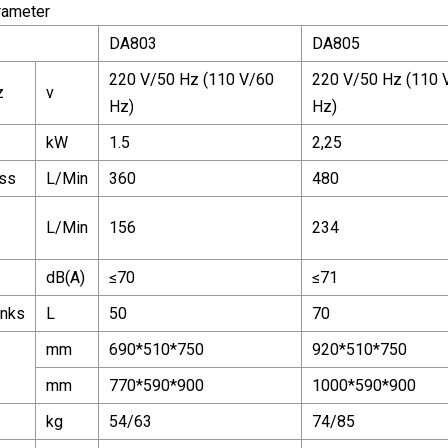
rameter
DA803
DA805
220 V/50 Hz (110 V/60
220 V/50 Hz (110 
z
v
Hz)
Hz)
kW
1.5
2,25
uss
L/Min
360
480
L/Min
156
234
dB(A)
≤70
≤71
anks
L
50
70
mm
690*510*750
920*510*750
mm
770*590*900
1000*590*900
kg
54/63
74/85