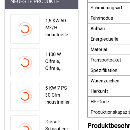
NEUESTE PRODUKTE
Schmierungsart
Fahrmodus
1,5 KW 50
M3/h
Aufbau
Industrielle
Energiequelle
Ölfreie
Schraubenva
Material
1100 W
Kuumpumpe
Transportpaket
Ölfreie,
Ölfreie,
Spezifikation
Leise
Warenzeichen
Luftkompres
5 KW 7 PS
Soren Für Die
Herkunft
30 Cfm
Zahnmedizin
HS-Code
Industrieller
Mini-
Produktionskapazit
Luftkompres
Diesel-
Sor Mit
Produktbesch
Schrauben-
Geräuscharm