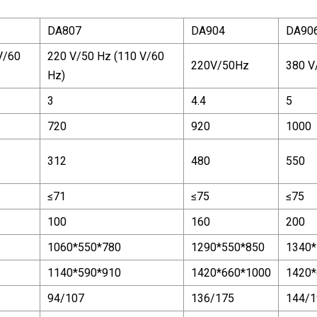
DA807
DA904
DA90
V/60
220 V/50 Hz (110 V/60
220V/50Hz
380 V
Hz)
3
4.4
5
720
920
1000
312
480
550
≤71
≤75
≤75
100
160
200
1060*550*780
1290*550*850
1340*
1140*590*910
1420*660*1000
1420*
94/107
136/175
144/1