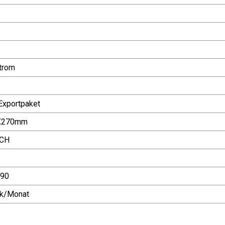
trom
Exportpaket
X270mm
CH
90
ck/Monat