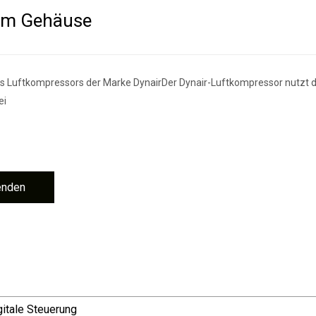
tem Gehäuse
s Luftkompressors der Marke DynairDer Dynair-Luftkompressor nutzt di
ei
enden
itale Steuerung