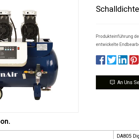
Schalldich
Produkteinführung de
entwickelte Endbearb
An Uns S
ion.
DA805 Dig