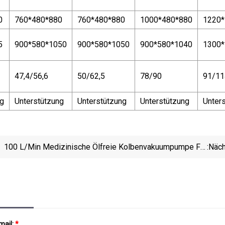
0
760*480*880
760*480*880
1000*480*880
1220*
5
900*580*1050
900*580*1050
900*580*1040
1300*
47,4/56,6
50/62,5
78/90
91/11
ng
Unterstützung
Unterstützung
Unterstützung
Unter
100 L/min Medizinische Ölfreie Kolbenvakuumpumpe Für
:näc
Chirurgische Absauggeräte
mail:
*