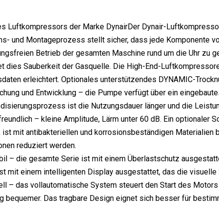
es Luftkompressors der Marke DynairDer Dynair-Luftkompresso
ons- und Montageprozess stellt sicher, dass jede Komponente von
ngsfreien Betrieb der gesamten Maschine rund um die Uhr zu ge
t dies Sauberkeit der Gasquelle. Die High-End-Luftkompressoren 
sdaten erleichtert. Optionales unterstützendes DYNAMIC-Troc
hung und Entwicklung – die Pumpe verfügt über ein eingebautes U
disierungsprozess ist die Nutzungsdauer länger und die Leistun
reundlich – kleine Amplitude, Lärm unter 60 dB. Ein optionaler 
nk ist mit antibakteriellen und korrosionsbeständigen Materialie
ionen reduziert werden.
abil – die gesamte Serie ist mit einem Überlastschutz ausgestatt
t mit einem intelligenten Display ausgestattet, das die visuell
l – das vollautomatische System steuert den Start des Motors
 bequemer. Das tragbare Design eignet sich besser für bestim