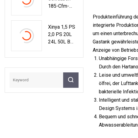
185-Cfm-
Er
Tragbarer
Rotationssch
Produkteinführung d
Luftkompres
Raube, Mobil,
integrierte Produkti
Xinya 1,5 PS
Sor Für Jack
Tragbar (mit
um einen unterbrechu
2,0 PS 20L
Hammer
Trockner,
24L 50L Bm
Gastank gewährleiste
Lufttank Und
42mm 47mm
Anzeige von Betrieb
Filtern,
48mm
Unabhängige Forsc
Gebläsepum
Günstigster
Pe Zum
Durch den Hartano
Tragbarer
Fabrikpreis)
Leise und umweltf
Elektrischer
ölfrei, der Luftta
Luftkompres
bakterielle Infekt
Sor Mit
Intelligent und st
Direktantrieb
Design Systems is
Bequem und schnel
Abwasserableitung