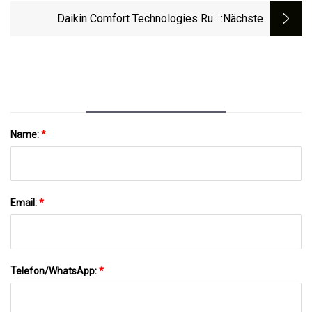
Jahrelang Verwenden Werden
Daikin Comfort Technologies Ruft
:nächste
Verpackte Terminal-Klimaanlagen Und
Wärmepumpen Von Amana Wegen
Verbrennungs- Und Brandgefahr Zurück
(Rückrufalarm)
Name:
*
Email:
*
Telefon/WhatsApp:
*