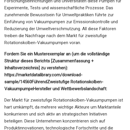
Forschungseinrichtungen und Universitäten diese Pumpen für
Experimente, Tests und wissenschaftliche Prozesse. Das
zunehmende Bewusstsein für Umweltpraktiken führte zur
Einführung von Vakuumpumpen zur Emissionskontrolle und
Reduzierung der Umweltverschmutzung. All diese Faktoren
treiben die Nachfrage nach dem Markt für zweistufige
Rotationskolben-Vakuumpumpen voran.
Fordern Sie ein Musterexemplar an (um die vollständige
Struktur dieses Berichts [Zusammenfassung +
Inhaltsverzeichnis] ​​zu verstehen):
https://marketdatalibrary.com/download-
sample/14560
Führend
Zweistufige Rotationskolben-
Vakuumpumpe
Hersteller und Wettbewerbslandschaft:
Der Markt für zweistufige Rotationskolben-Vakuumpumpen ist
hart umkämpft, da mehrere wichtige Akteure um Marktanteile
konkurrieren und sich aktiv an strategischen Initiativen
beteiligen. Diese Unternehmen konzentrieren sich auf
Produktinnovationen, technologische Fortschritte und die