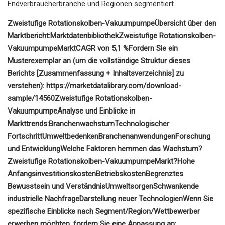
Endverbraucherbranche und Regionen segmentiert.
Zweistufige Rotationskolben-Vakuumpumpe
Übersicht über den
Marktbericht:
Marktdatenbibliothek
Zweistufige Rotationskolben-
Vakuumpumpe
Markt
CAGR von 5,1 %
Fordern Sie ein
Musterexemplar an (um die vollständige Struktur dieses
Berichts [Zusammenfassung + Inhaltsverzeichnis] ​​zu
verstehen): https://marketdatalibrary.com/download-
sample/14560
Zweistufige Rotationskolben-
Vakuumpumpe
Analyse und Einblicke in
Markttrends:
Branchenwachstum
Technologischer
Fortschritt
Umweltbedenken
Branchenanwendungen
Forschung
und Entwicklung
Welche Faktoren hemmen das Wachstum?
Zweistufige Rotationskolben-Vakuumpumpe
Markt?
Hohe
Anfangsinvestitionskosten
Betriebskosten
Begrenztes
Bewusstsein und Verständnis
Umweltsorgen
Schwankende
industrielle Nachfrage
Darstellung neuer Technologien
Wenn Sie
spezifische Einblicke nach Segment/Region/Wettbewerber
erwerben möchten, fordern Sie eine Anpassung an: