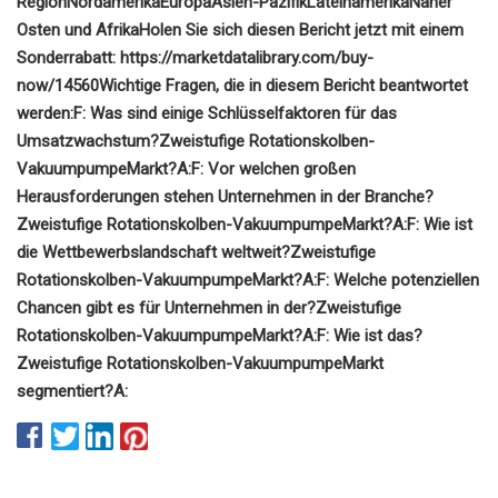
Region
Nordamerika
Europa
Asien-Pazifik
Lateinamerika
Naher
Osten und Afrika
Holen Sie sich diesen Bericht jetzt mit einem
Sonderrabatt: https://marketdatalibrary.com/buy-
now/14560
Wichtige Fragen, die in diesem Bericht beantwortet
werden:
F: Was sind einige Schlüsselfaktoren für das
Umsatzwachstum?
Zweistufige Rotationskolben-
Vakuumpumpe
Markt?
A:
F: Vor welchen großen
Herausforderungen stehen Unternehmen in der Branche?
Zweistufige Rotationskolben-Vakuumpumpe
Markt?
A:
F: Wie ist
die Wettbewerbslandschaft weltweit?
Zweistufige
Rotationskolben-Vakuumpumpe
Markt?
A:
F: Welche potenziellen
Chancen gibt es für Unternehmen in der?
Zweistufige
Rotationskolben-Vakuumpumpe
Markt?
A:
F: Wie ist das?
Zweistufige Rotationskolben-Vakuumpumpe
Markt
segmentiert?
A: