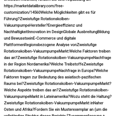
https://marketdatalibrary.com/free-
customization/14560
Welche Möglichkeiten gibt es für
Führung?
Zweistufige Rotationskolben-
Vakuumpumpe
Hersteller?
Energieeffizienz und
Nachhaltigkeit
Innovation im Design
Globale Ausbreitung
Bildung
und Bewusstsein
E-Commerce und digitale
Plattformen
Regionsbezogene Analyse von
Zweistufige
Rotationskolben-Vakuumpumpe
Markt:
Welche Faktoren treiben
das an?
Zweistufige Rotationskolben-Vakuumpumpe
Nachfrage
in der Region Nordamerika?
Welche Treibstoffe
Zweistufige
Rotationskolben-Vakuumpumpe
Nachfrage in Europa?
Welche
Faktoren tragen zur Bedeutung des asiatisch-pazifischen
Raums bei?
Zweistufige Rotationskolben-Vakuumpumpe
Markt?
Welche Aspekte treiben das an?
Zweistufige Rotationskolben-
Vakuumpumpe
Markt in Lateinamerika?
Wozu steht die Haltung?
Zweistufige Rotationskolben-Vakuumpumpe
Markt in
Naher
Osten und Afrika?
Fordern Sie ein Musterexemplar an (um die
vollständige Struktur dieses Berichts [Zusammenfassung +