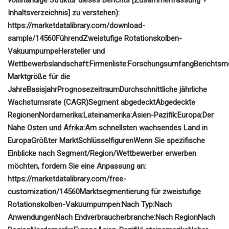
Inhaltsverzeichnis] ​​zu verstehen):
https://marketdatalibrary.com/download-
sample/14560
Führend
Zweistufige Rotationskolben-
Vakuumpumpe
Hersteller und
Wettbewerbslandschaft:
Firmenliste:
Forschungsumfang
Berichtsme
Marktgröße für die
Jahre
Basisjahr
Prognosezeitraum
Durchschnittliche jährliche
Wachstumsrate (CAGR)
Segment abgedeckt
Abgedeckte
Regionen
Nordamerika:
Lateinamerika:
Asien-Pazifik:
Europa:
Der
Nahe Osten und Afrika:
Am schnellsten wachsendes Land in
Europa
Größter Markt
Schlüsselfiguren
Wenn Sie spezifische
Einblicke nach Segment/Region/Wettbewerber erwerben
möchten, fordern Sie eine Anpassung an:
https://marketdatalibrary.com/free-
customization/14560
Marktsegmentierung für zweistufige
Rotationskolben-Vakuumpumpen:
Nach Typ:
Nach
Anwendungen
Nach Endverbraucherbranche:
Nach Region
Nach